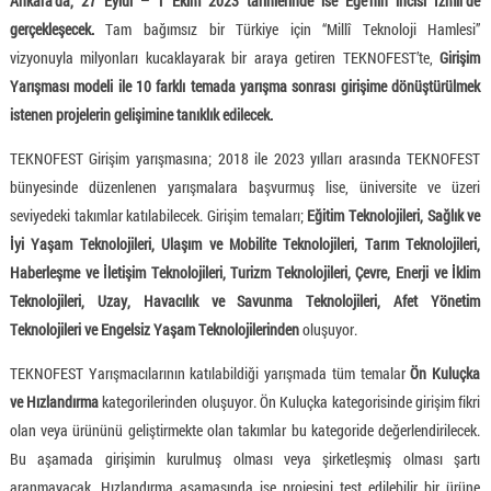
Ankara’da, 27 Eylül – 1 Ekim 2023 tarihlerinde ise Ege’nin incisi İzmir’de
gerçekleşecek.
Tam bağımsız bir Türkiye için “Millî Teknoloji Hamlesi”
vizyonuyla milyonları kucaklayarak bir araya getiren TEKNOFEST’te,
Girişim
Yarışması modeli ile 10 farklı temada yarışma sonrası girişime dönüştürülmek
istenen projelerin gelişimine tanıklık edilecek.
TEKNOFEST Girişim yarışmasına; 2018 ile 2023 yılları arasında TEKNOFEST
bünyesinde düzenlenen yarışmalara başvurmuş lise, üniversite ve üzeri
seviyedeki takımlar katılabilecek. Girişim temaları;
Eğitim Teknolojileri, Sağlık ve
İyi Yaşam Teknolojileri, Ulaşım ve Mobilite Teknolojileri, Tarım Teknolojileri,
Haberleşme ve İletişim Teknolojileri, Turizm Teknolojileri, Çevre, Enerji ve İklim
Teknolojileri, Uzay, Havacılık ve Savunma Teknolojileri, Afet Yönetim
Teknolojileri ve Engelsiz Yaşam Teknolojilerinden
oluşuyor.
TEKNOFEST Yarışmacılarının katılabildiği yarışmada tüm temalar
Ön Kuluçka
ve Hızlandırma
kategorilerinden oluşuyor. Ön Kuluçka kategorisinde girişim fikri
olan veya ürününü geliştirmekte olan takımlar bu kategoride değerlendirilecek.
Bu aşamada girişimin kurulmuş olması veya şirketleşmiş olması şartı
aranmayacak. Hızlandırma aşamasında ise projesini test edilebilir bir ürüne