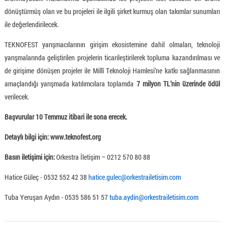
dönüştürmüş olan ve bu projeleri ile ilgili şirket kurmuş olan takımlar sunumları
ile değerlendirilecek.
TEKNOFEST yarışmacılarının girişim ekosistemine dahil olmaları, teknoloji
yarışmalarında geliştirilen projelerin ticarileştirilerek topluma kazandırılması ve
de girişime dönüşen projeler ile Millî Teknoloji Hamlesi’ne katkı sağlanmasının
amaçlandığı yarışmada katılımcılara toplamda
7 milyon TL’nin üzerinde ödül
verilecek.
Başvurular 10 Temmuz itibari ile sona erecek.
Detaylı bilgi için: www.teknofest.org
Basın iletişimi için:
Orkestra İletişim – 0212 570 80 88
Hatice Güleç - 0532 552 42 38
hatice.gulec@orkestrailetisim.com
Tuba Yeruşan Aydın - 0535 586 51 57
tuba.aydin@orkestrailetisim.com