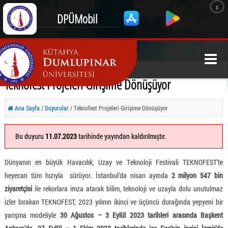
x
DPÜMobil
Teknofest Projeleri Girişime Dönüşüyor
Ana Sayfa
/
Duyurular
/ Teknofest Projeleri Girişime Dönüşüyor
Bu duyuru
11.07.2023
tarihinde yayından kaldırılmıştır.
Dünyanın en büyük Havacılık, Uzay ve Teknoloji Festivali TEKNOFEST’te
heyecan tüm hızıyla sürüyor. İstanbul’da nisan ayında
2 milyon 547 bin
ziyaretçisi
ile rekorlara imza atarak bilim, teknoloji ve uzayla dolu unutulmaz
izler bırakan TEKNOFEST, 2023 yılının ikinci ve üçüncü durağında yepyeni bir
yarışma modeliyle
30 Ağustos – 3 Eylül 2023 tarihleri arasında Başkent