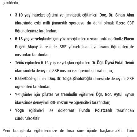
şekildedir:
3-10 yaş hareket eğitimi ve jimnastik
eğitimleri
Doç. Dr. Sinan Akın
idaresinde eski milli jimnastik sporcusu da dahil olmak üzere SBF
öğrencilerimiz tarafından;
5-18 yaş ve yetişkinler için yüzme
eğitimleri uzman antrenörümüz
Ekrem
Ruşen Akçay
idaresinde, SBF yüksek lisans ve lisans öğrencileri ile
mezunları tarafından;
Tenis
eğitimleri 5-16 yaş ve yetişkin eğitimleri
Dr. Öğr. Üyesi Erdal Demir
idaresindeki deneyimli SBF mezun ve öğrencileri tarafından;
Basketbol
eğitimleri
Doç. Dr. Tolga Şinoforoğlu
idaresinde deneyimli SBF
öğrencileri tarafından;
Yetişkinler için
pilates ve trambolin
eğitimleri
Öğr. Gör. Aytül Eynur
idaresinde deneyimli SBF mezun ve öğrencileri tarafından;
Yoga
eğitimleri ise doktorant
Funda Polatcanlı
tarafından
sürdürülecektir.
Yeni branşlarda eğitimlerimize de kısa süre içinde başlanacaktır. Tüm