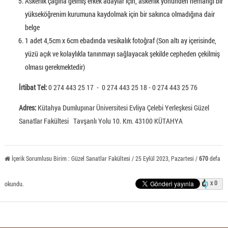
Askerlik çağına gelmiş erkek adaylar için, askerlik yönünden herhangi bir
yükseköğrenim kurumuna kaydolmak için bir sakınca olmadığına dair
belge
1 adet 4,5cm x 6cm ebadında vesikalık fotoğraf (Son altı ay içerisinde,
yüzü açık ve kolaylıkla tanınmayı sağlayacak şekilde cepheden çekilmiş
olması gerekmektedir)
İrtibat Tel:
0 274 443 25 17 - 0 274 443 25 18 - 0 274 443 25 76
Adres:
Kütahya Dumlupınar Üniversitesi Evliya Çelebi Yerleşkesi Güzel
Sanatlar Fakültesi Tavşanlı Yolu 10. Km. 43100 KÜTAHYA
İçerik Sorumlusu Birim : Güzel Sanatlar Fakültesi / 25 Eylül 2023, Pazartesi /
670
defa
x 0
okundu.