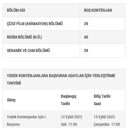
BÖLÜM ADI
BOŞ KONTENJAN
ÇİZGİ FİLM (ANİMASYON) BÖLÜMÜ
29
RESİM BÖLÜMÜ (N.Ö.)
45
SERAMİK VE CAM BÖLÜMÜ
29
YEDEK KONTENJANLARA BAŞVURAN ADAYLAR İÇİN YERLEŞTİRME
TAKVİMİ
Başlangıç
Bitiş Tarihi
Süreç
Tarihi
Saat
Yedek Kontenjanlar İçin I.
12 Eylül 2023
13 Eylül 2023
Başvuru
Salı 11:00
Çarşamba 17:00