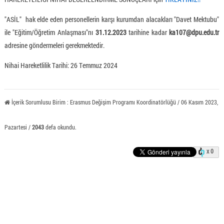
"ASİL" hak elde eden personellerin karşı kurumdan alacakları "Davet Mektubu"
ile "Eğitim/Öğretim Anlaşması"nı
31.12.2023
tarihine kadar
ka107@dpu.edu.tr
adresine göndermeleri gerekmektedir.
Nihai Hareketlilik Tarihi: 26 Temmuz 2024
İçerik Sorumlusu Birim : Erasmus Değişim Programı Koordinatörlüğü / 06 Kasım 2023,
Pazartesi /
2043
defa okundu.
x 0