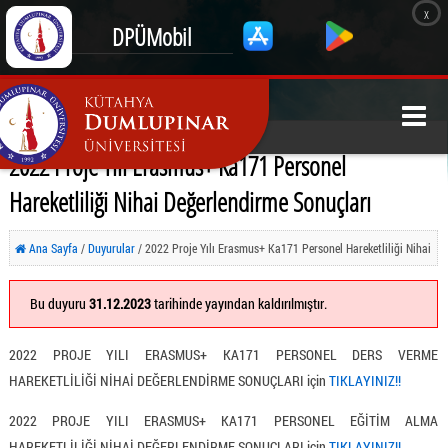
x
DPÜMobil
2022 Proje Yılı Erasmus+ Ka171 Personel
Hareketliliği Nihai Değerlendirme Sonuçları
Ana Sayfa
/
Duyurular
/ 2022 Proje Yılı Erasmus+ Ka171 Personel Hareketliliği Nihai
Değerlendirme Sonuçları
Bu duyuru
31.12.2023
tarihinde yayından kaldırılmıştır.
2022 PROJE YILI ERASMUS+ KA171 PERSONEL DERS VERME
HAREKETLİLİĞİ NİHAİ DEĞERLENDİRME SONUÇLARI için
TIKLAYINIZ!!
2022 PROJE YILI ERASMUS+ KA171 PERSONEL EĞİTİM ALMA
HAREKETLİLİĞİ NİHAİ DEĞERLENDİRME SONUÇLARI için
TIKLAYINIZ!!