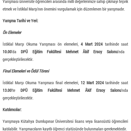
Yarışması üniversite öğrencileri arasında millî değerlerimize sahip çıkmayı teşvik
etmek ve İstiklal Marşı'nın önemini vurgulamak için düzenlenen bir yarışmadır.
Yarışma Tarihi ve Yeri:
Ön Elemeler
İstiklal Marşı Okuma Yarışması ön elemeleri,
4 Mart 2024
tarihinde saat
10.00
'da
DPÜ Eğitim Fakültesi Mehmet Âkif Ersoy Salonu
'nda
gerçekleştirilecektir.
Final Elemeleri ve Ödül Töreni
İstiklal Marşı Okuma Yarışması final elemeleri,
12 Mart 2024
tarihinde saat
13.00
'te
DPÜ Eğitim Fakültesi Mehmet Âkif Ersoy Salonu
'nda
gerçekleştirilecektir.
Katılımcılar:
Yarışmaya Kütahya Dumlupınar Üniversitesi lisans veya lisansüstü öğrencileri
katılabilir. Yarışmacıların kayıtlı öğrenci statüsünde bulunmaları gerekmektedir.