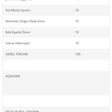
Ses Müzik Uyumu
10
Kelimeleri Doğru İfade Etme
10
Kılık Kıyafet Özeni
10
Sahne Hâkimiyeti
10
GENEL TOPLAM
100
AÇIKLAMA
SEÇİCİ KURUL ÜYESİNİN