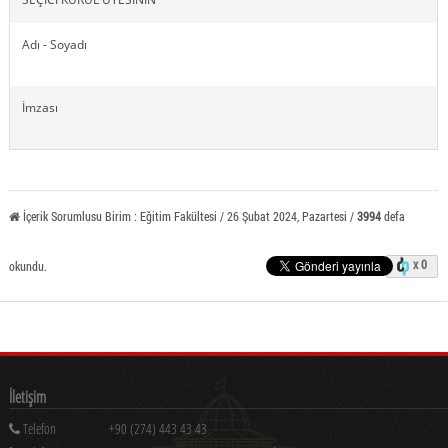
Adı - Soyadı
İmzası
İçerik Sorumlusu Birim : Eğitim Fakültesi / 26 Şubat 2024, Pazartesi /
3994
defa
x 0
okundu.
İletişim
Telefon
+90 (274) 443 43 43