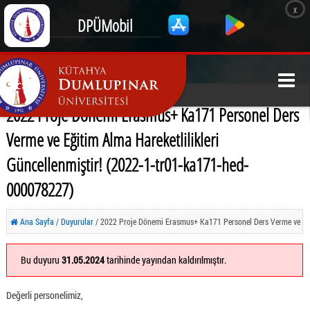
x
DPÜMobil
2022 Proje Dönemi Erasmus+ Ka171 Personel Ders
Verme ve Eğitim Alma Hareketlilikleri
Güncellenmiştir! (2022-1-tr01-ka171-hed-
000078227)
Ana Sayfa
/
Duyurular
/ 2022 Proje Dönemi Erasmus+ Ka171 Personel Ders Verme ve
Eğitim Alma Hareketlilikleri Güncellenmiştir! (2022-1-tr01-ka171-hed-000078227)
Bu duyuru
31.05.2024
tarihinde yayından kaldırılmıştır.
Değerli personelimiz,