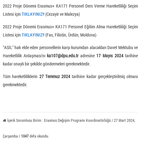
2022 Proje Dönemi Erasmus+ KA171 Personel Ders Verme Hareketliliği Seçim
Listesi için
TIKLAYINIZ!!
(Cezayir ve Malezya)
2022 Proje Dönemi Erasmus+ KA171 Personel Eğitim Alma Hareketliliği Seçim
Listesi için
TIKLAYINIZ!!
(Fas, Filistin, Ürdün, Moldova)
"ASİL" hak elde eden personellerin karşı kurumdan alacakları Davet Mektubu ve
Hareketlilik Anlaşması'nı
ka107@dpu.edu.tr
adresine
17 Mayıs 2024
tarihine
kadar onaylı bir şekilde göndermeleri gerekmektedir.
Tüm hareketliliklerin
27 Temmuz 2024
tarihine kadar gerçekleştirilmiş olması
gerekmektedir.
İçerik Sorumlusu Birim : Erasmus Değişim Programı Koordinatörlüğü / 27 Mart 2024,
Çarşamba /
1047
defa okundu.