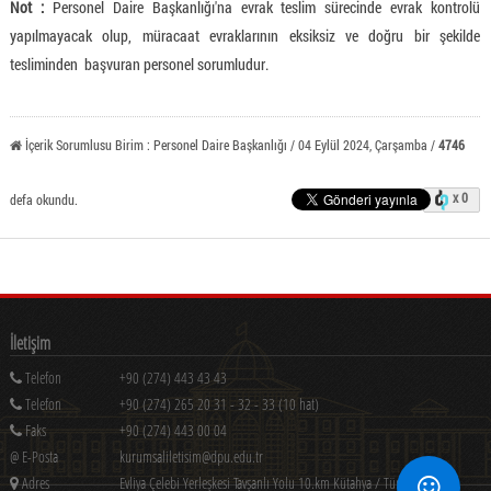
Not :
Personel Daire Başkanlığı'na evrak teslim sürecinde evrak kontrolü
yapılmayacak olup, müracaat evraklarının eksiksiz ve doğru bir şekilde
tesliminden başvuran personel sorumludur.
İçerik Sorumlusu Birim : Personel Daire Başkanlığı / 04 Eylül 2024, Çarşamba /
4746
x 0
defa okundu.
İletişim
Telefon
+90 (274) 443 43 43
Telefon
+90 (274) 265 20 31 - 32 - 33 (10 hat)
Faks
+90 (274) 443 00 04
@ E-Posta
kurumsaliletisim@dpu.edu.tr
Adres
Evliya Çelebi Yerleşkesi Tavşanlı Yolu 10.km Kütahya / Türkiye