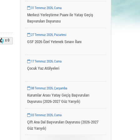
Uygulama ve Araştırma Merkezleri
31 Temmuz 2026, Cuma
YLSY Burs Programı
Merkezi Yerleştirme Puanı ile Yatay Geçiş
Başvuruları Duyurusu
27 Temmuz 2026, Pazartesi
x 0
GSF 2026 Özel Yetenek Sınavı İlanı
17 Temmuz 2026, Cuma
Çocuk Yaz Atölyeleri
08 Temmuz 2026, Çarşamba
Kurumlar Arası Yatay Geçiş Başvuruları
Duyurusu (2026-2027 Güz Yarıyılı)
03 Temmuz 2026, Cuma
Çift Ana Dal Başvuruları Duyurusu (2026-2027
Güz Yarıyılı)