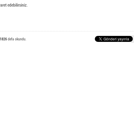
E-Posta Öğrenci İşlemleri
aret edebilirsiniz.
nlı Meslek Yüksekokulu
1826
defa okundu.