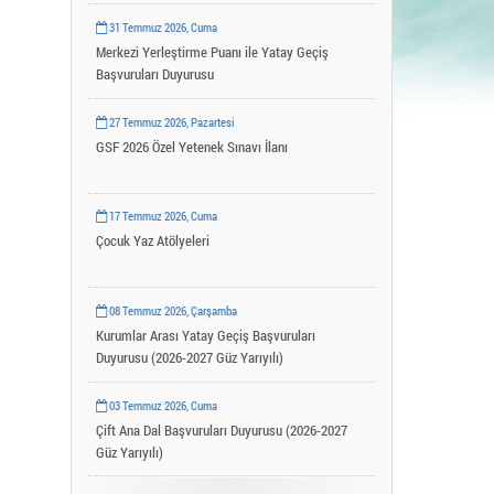
Uygulama ve Araştırma Merkezleri
31 Temmuz 2026, Cuma
YLSY Burs Programı
Merkezi Yerleştirme Puanı ile Yatay Geçiş
Başvuruları Duyurusu
27 Temmuz 2026, Pazartesi
GSF 2026 Özel Yetenek Sınavı İlanı
17 Temmuz 2026, Cuma
Çocuk Yaz Atölyeleri
08 Temmuz 2026, Çarşamba
Kurumlar Arası Yatay Geçiş Başvuruları
Duyurusu (2026-2027 Güz Yarıyılı)
03 Temmuz 2026, Cuma
Çift Ana Dal Başvuruları Duyurusu (2026-2027
Güz Yarıyılı)