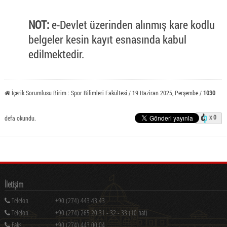
NOT:
e-Devlet üzerinden alınmış kare kodlu
belgeler kesin kayıt esnasında kabul
edilmektedir.
İçerik Sorumlusu Birim : Spor Bilimleri Fakültesi / 19 Haziran 2025, Perşembe /
1030
x 0
defa okundu.
İletişim
Telefon
+90 (274) 443 43 43
Telefon
+90 (274) 265 20 31 - 32 - 33 (10 hat)
Faks
+90 (274) 443 00 04