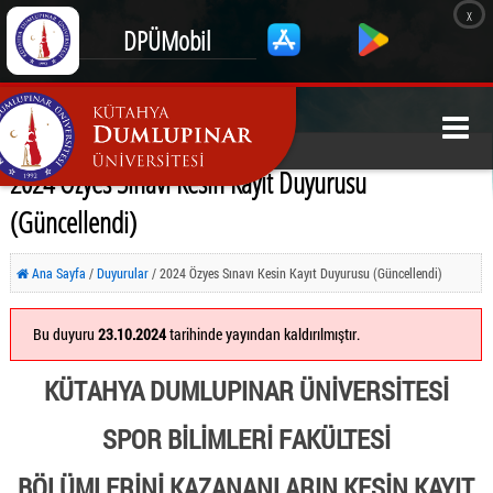
x
DPÜMobil
2024 Özyes Sınavı Kesin Kayıt Duyurusu
(Güncellendi)
Ana Sayfa
/
Duyurular
/ 2024 Özyes Sınavı Kesin Kayıt Duyurusu (Güncellendi)
Bu duyuru
23.10.2024
tarihinde yayından kaldırılmıştır.
KÜTAHYA DUMLUPINAR ÜNİVERSİTESİ
SPOR BİLİMLERİ FAKÜLTESİ
BÖLÜMLERİNİ KAZANANLARIN KESİN KAYIT