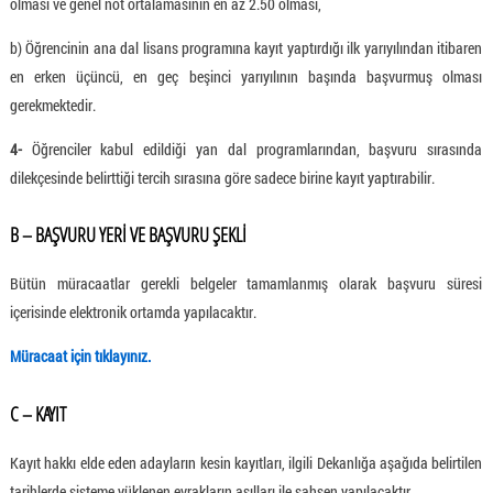
olması ve genel not ortalamasının en az 2.50 olması,
b) Öğrencinin ana dal lisans programına kayıt yaptırdığı ilk yarıyılından itibaren
en erken üçüncü, en geç beşinci yarıyılının başında başvurmuş olması
gerekmektedir.
4-
Öğrenciler kabul edildiği yan dal programlarından, başvuru sırasında
dilekçesinde belirttiği tercih sırasına göre sadece birine kayıt yaptırabilir.
B – BAŞVURU YERİ VE BAŞVURU ŞEKLİ
Bütün müracaatlar gerekli belgeler tamamlanmış olarak başvuru süresi
içerisinde elektronik ortamda yapılacaktır.
Müracaat için tıklayınız.
C – KAYIT
Kayıt hakkı elde eden adayların kesin kayıtları, ilgili Dekanlığa aşağıda belirtilen
tarihlerde sisteme yüklenen evrakların asılları ile şahsen yapılacaktır.