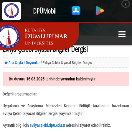
x
DPÜMobil
Evliya Çelebi Siyasal Bilgiler Dergisi
Ana Sayfa
/
Duyurular
/ Evliya Çelebi Siyasal Bilgiler Dergisi
Bu duyuru
16.03.2025
tarihinde yayından kaldırılmıştır.
Değerli araştırmacılar,
Uygulama ve Araştırma Merkezleri Koordinatörlüğü tarafından hazırlanan
Evliya Çelebi Siyasal Bilgiler Dergisi yayımlanmıştır.
Ayrıntılı bilgi için
e
vliyacelebi.dpu.edu.tr
adresini ziyaret edebilirsiniz.