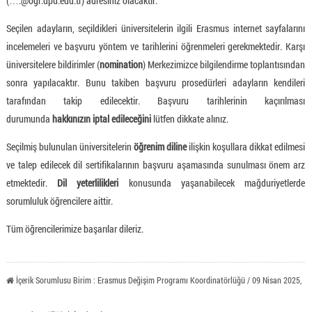
(….@ogr.dpu.edu.tr) adresiniz olacaktır.
Seçilen adayların, seçildikleri üniversitelerin ilgili Erasmus internet sayfalarını
incelemeleri ve başvuru yöntem ve tarihlerini öğrenmeleri gerekmektedir. Karşı
üniversitelere bildirimler (
nomination
) Merkezimizce bilgilendirme toplantısından
sonra yapılacaktır. Bunu takiben başvuru prosedürleri adayların kendileri
tarafından takip edilecektir. Başvuru tarihlerinin kaçırılması
durumunda
hakkınızın iptal edileceğini
lütfen dikkate alınız.
Seçilmiş bulunulan üniversitelerin
öğrenim diline
ilişkin koşullara dikkat edilmesi
ve talep edilecek dil sertifikalarının başvuru aşamasında sunulması önem arz
etmektedir.
Dil yeterlilikleri
konusunda yaşanabilecek mağduriyetlerde
sorumluluk öğrencilere aittir.
Tüm öğrencilerimize başarılar dileriz.
İçerik Sorumlusu Birim : Erasmus Değişim Programı Koordinatörlüğü / 09 Nisan 2025,