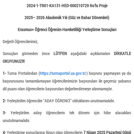
2024-1-TR01-KA131-HED-000210729 No’lu Proje
2025– 2026 Akademik Yılı (Güz ve Bahar Dönemleri)
Erasmus+ Öğrenci Öğrenim Hareketliliği Yerleştirme Sonuçları
Değerli Öğrencilerimiz,
Sonuçları görmeden önce
LÜTFEN
aşağıdaki açıklamaları
DİKKATLE
OKUYUNUZ!!!
1-
Turna Portalından (
https://turnaportal.ua.gov.tr/
) başvuru yapmayan ya da
başvurusunu tamamlamayan öğrencilerimizin başvuruları ile geçersiz yabancı
dil puanı olan öğrencilerin başvuruları değerlendirmeye alınmamıştır.
2-
Yerleştirilen öğrenciler "ADAY ÖĞRENCİ" olduklarını unutmamalıdır.
3-
Yerleştirilen aday öğrencilerin tek dönem için hibe alacakları
unutulmamalıdır.
4-
Yerleştirme sonuçlarına itirazı olan öğrencilerin
7 Nisan 2025 Pazartesi Günü