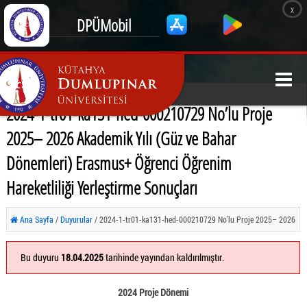
x
DPÜMobil
2024-1-tr01-ka131-hed-000210729 No’lu Proje
2025– 2026 Akademik Yılı (Güz ve Bahar
Dönemleri) Erasmus+ Öğrenci Öğrenim
Hareketliliği Yerleştirme Sonuçları
Ana Sayfa
/
Duyurular
/ 2024-1-tr01-ka131-hed-000210729 No’lu Proje 2025– 2026
Akademik Yılı (Güz ve Bahar Dönemleri) Erasmus+ Öğrenci Öğrenim Hareketliliği
Bu duyuru
18.04.2025
tarihinde yayından kaldırılmıştır.
Yerleştirme Sonuçları
2024 Proje Dönemi