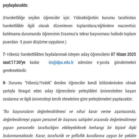
paylaşılacaktır.
(Hareketliliğe seçilen öğrenciler için: Yükseköğretim kurumu tarafından
hareketlilikle ilgili olarak düzenlenen toplantılara/eğitimlere mazeretsiz
katılmama durumunda öğrencinin Erasmus’a tekrar başvurması halinde toplam
puandan -5 puan düşürme uygulanır.)
7-
Hibesiz hareketlilikten faydalanmak isteyen aday öğrencilerin
07 Nisan 2025
saat:17:30’ye
kadar
iro@dpu.edu.tr
adresine e-posta göndermeleri
gerekmektedir.
8-
Durumu “Hibesiz/Yedek” denilen öğrenciler kendi bölümlerinden olmak
şartıyla feragat eden aday öğrencilerin yerleştikleri üniversitelere başarı
sıralarına ve ilgili üniversiteyi tercih etmelerine göre yerleştirmeleri yapılacaktır.
“Bu başvuruların değerlendirilmesi ve nihai karar verme aşamasında,
değerlendirmeyi yapan personel ile başvuru sahipleri arasında değerlendirmeyi
yapan personelin tarafsızlığını etkileyebilecek herhangi bir kişisel ilişki
bulunmamaktadır. Karar, tarafsızlık ve şeffaflık kurallarına uygun bir şekilde