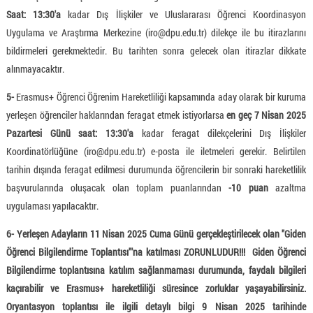
Saat: 13:30'a
kadar Dış İlişkiler ve Uluslararası Öğrenci Koordinasyon
Uygulama ve Araştırma Merkezine (iro@dpu.edu.tr) dilekçe ile bu itirazlarını
bildirmeleri gerekmektedir. Bu tarihten sonra gelecek olan itirazlar dikkate
alınmayacaktır.
5-
Erasmus+ Öğrenci Öğrenim Hareketliliği kapsamında aday olarak bir kuruma
yerleşen öğrenciler haklarından feragat etmek istiyorlarsa
en geç 7 Nisan 2025
Pazartesi Günü saat: 13:30'a
kadar feragat dilekçelerini Dış İlişkiler
Koordinatörlüğüne (iro@dpu.edu.tr) e-posta ile iletmeleri gerekir. Belirtilen
tarihin dışında feragat edilmesi durumunda öğrencilerin bir sonraki hareketlilik
başvurularında oluşacak olan toplam puanlarından
-10
puan
azaltma
uygulaması yapılacaktır.
6- Yerleşen Adayların 11 Nisan 2025 Cuma Günü gerçekleştirilecek olan "Giden
Öğrenci Bilgilendirme Toplantısı"'na katılması ZORUNLUDUR!!! Giden Öğrenci
Bilgilendirme toplantısına katılım sağlanmaması durumunda, faydalı bilgileri
kaçırabilir ve Erasmus+ hareketliliği süresince zorluklar yaşayabilirsiniz.
Oryantasyon toplantısı ile ilgili detaylı bilgi 9 Nisan 2025 tarihinde