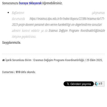
Sonucunuzu
buraya tıklayarak
öğrenebilirsiniz.
Bağlantının çalışmaması
durumunda
https://erasmus.dpu.edu.tr/tr/index/duyuru/22386/erasmus-ka171-
2023-proje-donemi-personel-ders-verme-hareketliligi-on-degerlendirme-sonuclari
adresini kontrol edebilir ya da
Erasmus Değişim Programı Koordinatörlüğümüzle
iletişime geçebilirsiniz.
Saygılarımızla.
İçerik Sorumlusu Birim : Erasmus Değişim Programı Koordinatörlüğü / 25 Ekim 2025,
Cumartesi /
810
defa okundu.
x 0