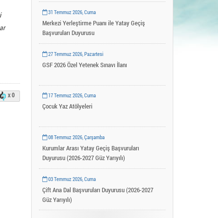
Uygulama ve Araştırma Merkezleri
31 Temmuz 2026, Cuma
i
YLSY Burs Programı
Merkezi Yerleştirme Puanı ile Yatay Geçiş
ar
Başvuruları Duyurusu
27 Temmuz 2026, Pazartesi
GSF 2026 Özel Yetenek Sınavı İlanı
x 0
17 Temmuz 2026, Cuma
Çocuk Yaz Atölyeleri
08 Temmuz 2026, Çarşamba
Kurumlar Arası Yatay Geçiş Başvuruları
Duyurusu (2026-2027 Güz Yarıyılı)
03 Temmuz 2026, Cuma
Çift Ana Dal Başvuruları Duyurusu (2026-2027
Güz Yarıyılı)