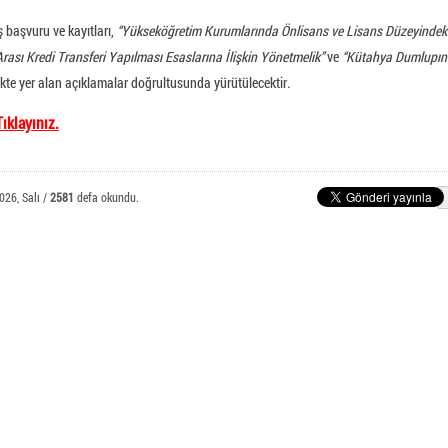
E-Posta Öğrenci İşlemleri
nlı Meslek Yüksekokulu
ş başvuru ve kayıtları,
“Yükseköğretim Kurumlarında Önlisans ve Lisans Düzeyindek
rası Kredi Transferi Yapılması Esaslarına İlişkin Yönetmelik”
ve
“Kütahya Dumlupın
te yer alan açıklamalar doğrultusunda yürütülecektir
.
ıklayınız.
026, Salı /
2581
defa okundu.