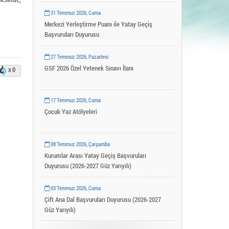
Uygulama ve Araştırma Merkezleri
31 Temmuz 2026, Cuma
YLSY Burs Programı
Merkezi Yerleştirme Puanı ile Yatay Geçiş
Başvuruları Duyurusu
27 Temmuz 2026, Pazartesi
GSF 2026 Özel Yetenek Sınavı İlanı
x 0
17 Temmuz 2026, Cuma
Çocuk Yaz Atölyeleri
08 Temmuz 2026, Çarşamba
Kurumlar Arası Yatay Geçiş Başvuruları
Duyurusu (2026-2027 Güz Yarıyılı)
03 Temmuz 2026, Cuma
Çift Ana Dal Başvuruları Duyurusu (2026-2027
Güz Yarıyılı)