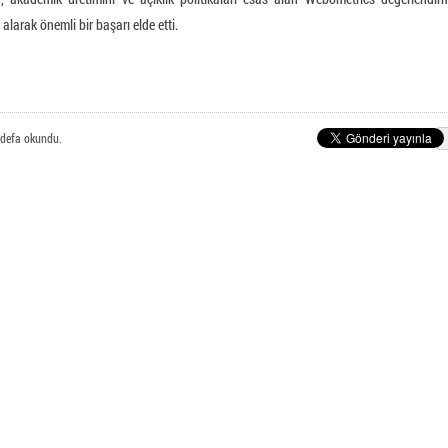
E-Posta Öğrenci İşlemleri
nlı Meslek Yüksekokulu
alarak önemli bir başarı elde etti.
defa okundu.