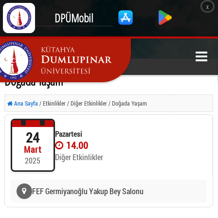
x
DPÜMobil
Doğada Yaşam
Ana Sayfa
/ Etkinlikler / Diğer Etkinlikler / Doğada Yaşam
24
Pazartesi
14.00
Mart
Diğer Etkinlikler
2025
FEF Germiyanoğlu Yakup Bey Salonu