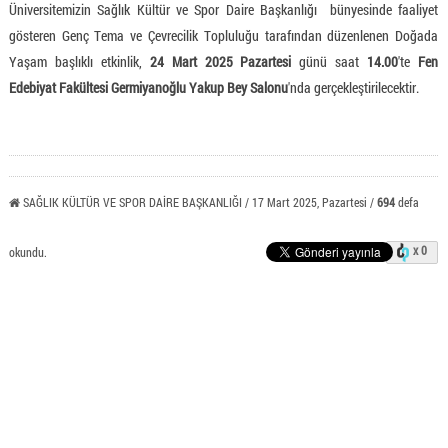
Üniversitemizin Sağlık Kültür ve Spor Daire Başkanlığı bünyesinde faaliyet
gösteren Genç Tema ve Çevrecilik Topluluğu tarafından düzenlenen Doğada
Yaşam
başlıklı etkinlik,
24 Mart 2025 Pazartesi
günü saat
14.00
'te
Fen
Edebiyat Fakültesi Germiyanoğlu Yakup Bey Salonu
'nda gerçekleştirilecektir.
SAĞLIK KÜLTÜR VE SPOR DAİRE BAŞKANLIĞI / 17 Mart 2025, Pazartesi /
694
defa
x 0
okundu.