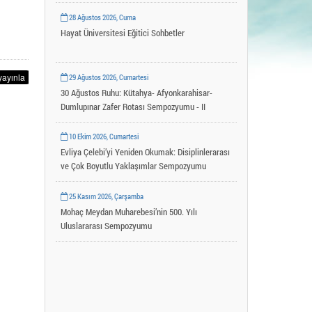
Uygulama ve Araştırma Merkezleri
28 Ağustos 2026, Cuma
YLSY Burs Programı
Hayat Üniversitesi Eğitici Sohbetler
29 Ağustos 2026, Cumartesi
30 Ağustos Ruhu: Kütahya- Afyonkarahisar-
Dumlupınar Zafer Rotası Sempozyumu - II
10 Ekim 2026, Cumartesi
Evliya Çelebi’yi Yeniden Okumak: Disiplinlerarası
ve Çok Boyutlu Yaklaşımlar Sempozyumu
25 Kasım 2026, Çarşamba
Mohaç Meydan Muharebesi’nin 500. Yılı
Uluslararası Sempozyumu