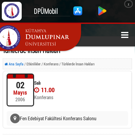
x
DPÜMobil
Türklerde İnsan Hakları
Ana Sayfa
/ Etkinlikler / Konferans / Türklerde İnsan Hakları
02
Salı
11.00
Mayıs
Konferans
2006
Fen Edebiyat Fakültesi Konferans Salonu