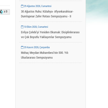
Uygulama ve Araştırma Merkezleri
29 Ağustos 2026, Cumartesi
YLSY Burs Programı
30 Ağustos Ruhu: Kütahya- Afyonkarahisar-
x 0
Dumlupınar Zafer Rotası Sempozyumu - II
10 Ekim 2026, Cumartesi
Evliya Çelebi’yi Yeniden Okumak: Disiplinlerarası
ve Çok Boyutlu Yaklaşımlar Sempozyumu
25 Kasım 2026, Çarşamba
Mohaç Meydan Muharebesi’nin 500. Yılı
Uluslararası Sempozyumu