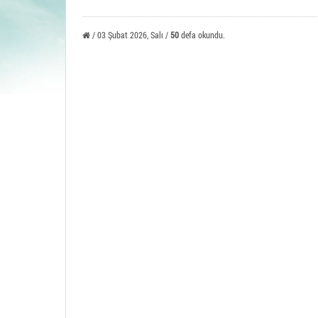
Tavşa
/ 03 Şubat 2026, Salı /
50
defa okundu.