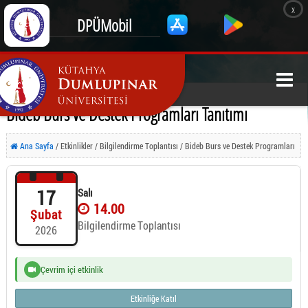
x
DPÜMobil
Bideb Burs ve Destek Programları Tanıtımı
Ana Sayfa
/ Etkinlikler / Bilgilendirme Toplantısı / Bideb Burs ve Destek Programları
Tanıtımı
17
Salı
14.00
Şubat
Bilgilendirme Toplantısı
2026
Çevrim içi etkinlik
Etkinliğe Katıl