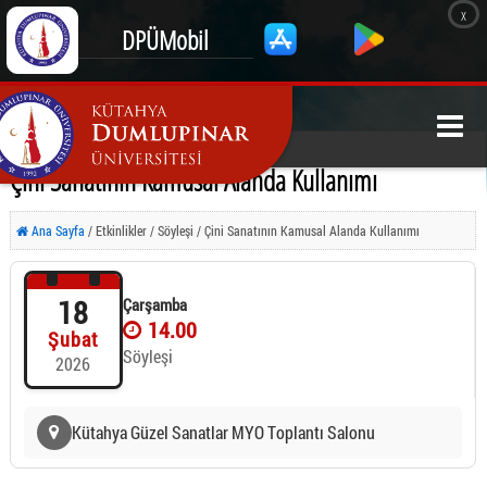
x
DPÜMobil
Çini Sanatının Kamusal Alanda Kullanımı
Ana Sayfa
/ Etkinlikler / Söyleşi / Çini Sanatının Kamusal Alanda Kullanımı
18
Çarşamba
14.00
Şubat
Söyleşi
2026
Kütahya Güzel Sanatlar MYO Toplantı Salonu