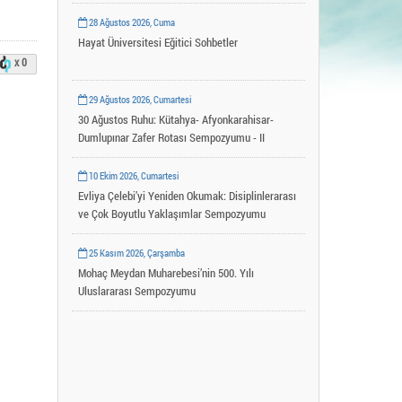
Uygulama ve Araştırma Merkezleri
28 Ağustos 2026, Cuma
YLSY Burs Programı
Hayat Üniversitesi Eğitici Sohbetler
x 0
29 Ağustos 2026, Cumartesi
30 Ağustos Ruhu: Kütahya- Afyonkarahisar-
Dumlupınar Zafer Rotası Sempozyumu - II
10 Ekim 2026, Cumartesi
Evliya Çelebi’yi Yeniden Okumak: Disiplinlerarası
ve Çok Boyutlu Yaklaşımlar Sempozyumu
25 Kasım 2026, Çarşamba
Mohaç Meydan Muharebesi’nin 500. Yılı
Uluslararası Sempozyumu