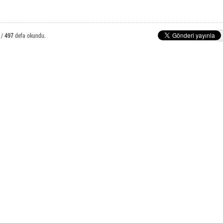
E-Posta Öğrenci İşlemleri
nlı Meslek Yüksekokulu
 /
497
defa okundu.