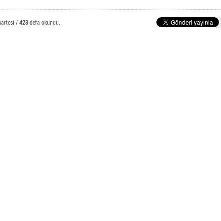
E-Posta Öğrenci İşlemleri
nlı Meslek Yüksekokulu
artesi /
423
defa okundu.