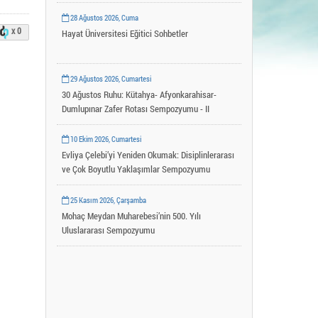
Uygulama ve Araştırma Merkezleri
28 Ağustos 2026, Cuma
x 0
YLSY Burs Programı
Hayat Üniversitesi Eğitici Sohbetler
29 Ağustos 2026, Cumartesi
30 Ağustos Ruhu: Kütahya- Afyonkarahisar-
Dumlupınar Zafer Rotası Sempozyumu - II
10 Ekim 2026, Cumartesi
Evliya Çelebi’yi Yeniden Okumak: Disiplinlerarası
ve Çok Boyutlu Yaklaşımlar Sempozyumu
25 Kasım 2026, Çarşamba
Mohaç Meydan Muharebesi’nin 500. Yılı
Uluslararası Sempozyumu