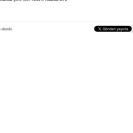
E-Posta Öğrenci İşlemleri
nlı Meslek Yüksekokulu
 okundu.