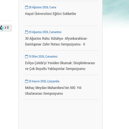
Uygulama ve Araştırma Merkezleri
28 Ağustos 2026, Cuma
YLSY Burs Programı
Hayat Üniversitesi Eğitici Sohbetler
x 0
29 Ağustos 2026, Cumartesi
30 Ağustos Ruhu: Kütahya- Afyonkarahisar-
Dumlupınar Zafer Rotası Sempozyumu - II
10 Ekim 2026, Cumartesi
Evliya Çelebi’yi Yeniden Okumak: Disiplinlerarası
ve Çok Boyutlu Yaklaşımlar Sempozyumu
25 Kasım 2026, Çarşamba
Mohaç Meydan Muharebesi’nin 500. Yılı
Uluslararası Sempozyumu