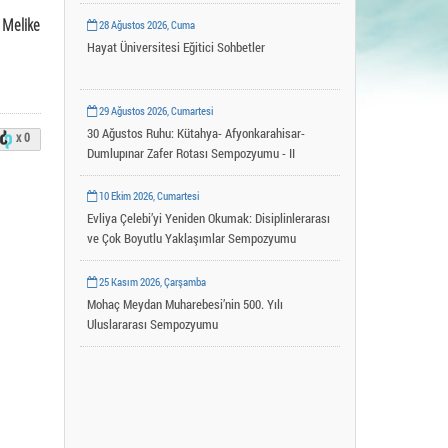
Uygulama ve Araştırma Merkezleri
Melike
28 Ağustos 2026, Cuma
YLSY Burs Programı
Hayat Üniversitesi Eğitici Sohbetler
29 Ağustos 2026, Cumartesi
30 Ağustos Ruhu: Kütahya- Afyonkarahisar-
x 0
Dumlupınar Zafer Rotası Sempozyumu - II
10 Ekim 2026, Cumartesi
Evliya Çelebi’yi Yeniden Okumak: Disiplinlerarası
ve Çok Boyutlu Yaklaşımlar Sempozyumu
25 Kasım 2026, Çarşamba
Mohaç Meydan Muharebesi’nin 500. Yılı
Uluslararası Sempozyumu