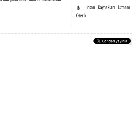
E-Posta Öğrenci İşlemleri
nlı Meslek Yüksekokulu
İnsan Kaynakları Uzmanı 
Özerik