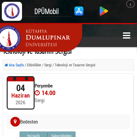
x
DPÜMobil
Teknoloji ve Tasarım Sergisi
Ana Sayfa
/ Etkinlikler / Sergi / Teknoloji ve Tasarım Sergisi
04
Perşembe
14.00
Haziran
Sergi
2026
Bedesten
Yol tarifi
Salon bilgileri