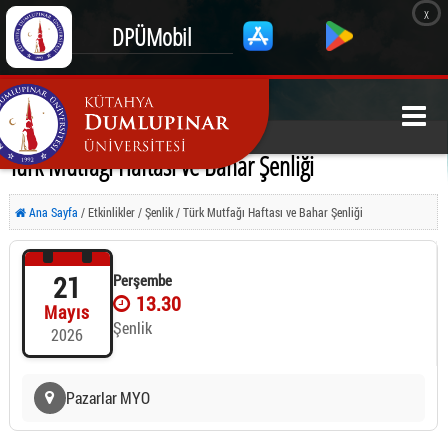
x
DPÜMobil
Türk Mutfağı Haftası ve Bahar Şenliği
Ana Sayfa
/ Etkinlikler / Şenlik / Türk Mutfağı Haftası ve Bahar Şenliği
21
Perşembe
13.30
Mayıs
Şenlik
2026
Pazarlar MYO