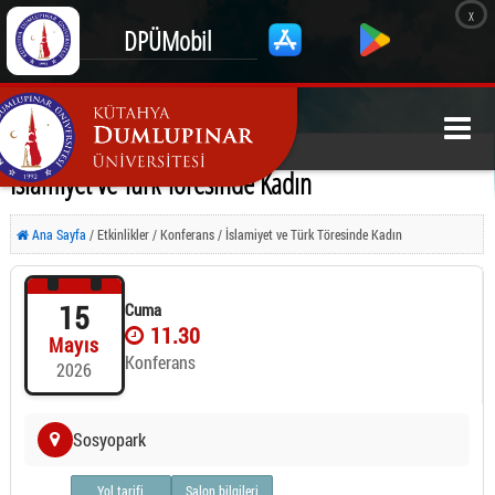
x
DPÜMobil
İslamiyet ve Türk Töresinde Kadın
Ana Sayfa
/ Etkinlikler / Konferans / İslamiyet ve Türk Töresinde Kadın
15
Cuma
11.30
Mayıs
Konferans
2026
Sosyopark
Yol tarifi
Salon bilgileri