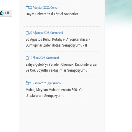
Uygulama ve Araştırma Merkezleri
28 Ağustos 2026, Cuma
x 0
YLSY Burs Programı
Hayat Üniversitesi Eğitici Sohbetler
29 Ağustos 2026, Cumartesi
30 Ağustos Ruhu: Kütahya- Afyonkarahisar-
Dumlupınar Zafer Rotası Sempozyumu - II
10 Ekim 2026, Cumartesi
Evliya Çelebi’yi Yeniden Okumak: Disiplinlerarası
ve Çok Boyutlu Yaklaşımlar Sempozyumu
25 Kasım 2026, Çarşamba
Mohaç Meydan Muharebesi’nin 500. Yılı
Uluslararası Sempozyumu