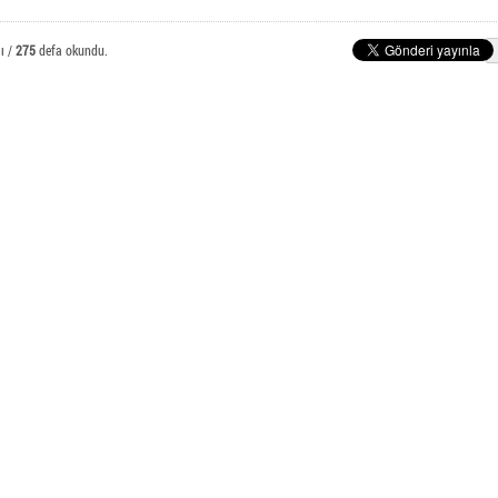
E-Posta Öğrenci İşlemleri
nlı Meslek Yüksekokulu
ı /
275
defa okundu.