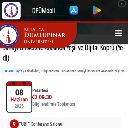
x
DPÜMobil
Sanayi Üniversite Arasında Yeşil ve Dijital Köprü (Ye-
di)
Ana Sayfa
/ Etkinlikler / Bilgilendirme Toplantısı / Sanayi Üniversite Arasında Yeşil ve
Dijital Köprü (Ye-di)
08
Pazartesi
09.30
Haziran
Bilgilendirme Toplantısı
2026
TUBİF Konferans Salonu