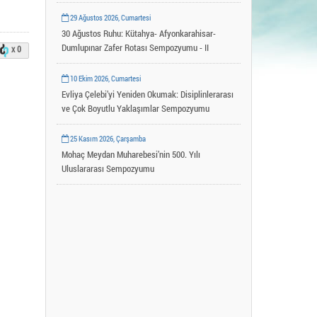
Uygulama ve Araştırma Merkezleri
29 Ağustos 2026, Cumartesi
YLSY Burs Programı
30 Ağustos Ruhu: Kütahya- Afyonkarahisar-
Dumlupınar Zafer Rotası Sempozyumu - II
x 0
10 Ekim 2026, Cumartesi
Evliya Çelebi’yi Yeniden Okumak: Disiplinlerarası
ve Çok Boyutlu Yaklaşımlar Sempozyumu
25 Kasım 2026, Çarşamba
Mohaç Meydan Muharebesi’nin 500. Yılı
Uluslararası Sempozyumu