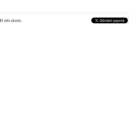
E-Posta Öğrenci İşlemleri
nlı Meslek Yüksekokulu
51
defa okundu.