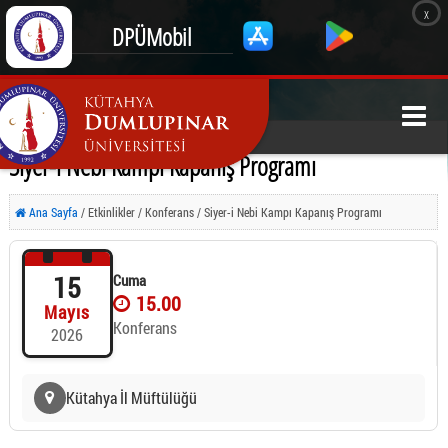
x
DPÜMobil
Siyer-i Nebi Kampı Kapanış Programı
Ana Sayfa
/ Etkinlikler / Konferans / Siyer-i Nebi Kampı Kapanış Programı
15
Cuma
15.00
Mayıs
Konferans
2026
Kütahya İl Müftülüğü