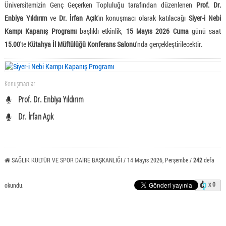
Üniversitemizin Genç Geçerken Topluluğu tarafından düzenlenen
Prof. Dr.
Enbiya Yıldırım
ve
Dr. İrfan Açık
’ın konuşmacı olarak katılacağı
Siyer-i Nebi
Kampı Kapanış Programı
başlıklı etkinlik,
15 Mayıs 2026 Cuma
günü saat
15.00
'te
Kütahya İl Müftülüğü Konferans Salonu
'nda gerçekleştirilecektir.
Konuşmacılar
Prof. Dr. Enbiya Yıldırım
Dr. İrfan Açık
SAĞLIK KÜLTÜR VE SPOR DAİRE BAŞKANLIĞI / 14 Mayıs 2026, Perşembe /
242
defa
x 0
okundu.