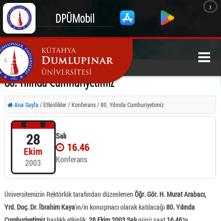
x
DPÜMobil
80. Yılında Cumhuriyetimiz
Ana Sayfa
/ Etkinlikler / Konferans / 80. Yılında Cumhuriyetimiz
28
Salı
16.46
Ekim
Konferans
2003
Üniversitemizin Rektörlük tarafından düzenlenen
Öğr. Gör. H. Murat Arabacı,
Yrd. Doç. Dr. İbrahim Kaya
’ın/in konuşmacı olarak katılacağı
80. Yılında
Cumhuriyetimiz
başlıklı etkinlik,
28 Ekim 2003 Salı
günü saat
16.46
'te