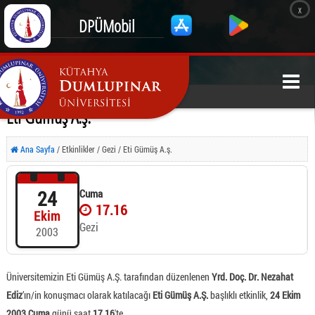
x
DPÜMobil
Eti Gümüş A.ş.
Ana Sayfa
/ Etkinlikler / Gezi / Eti Gümüş A.ş.
24
Cuma
17.16
Ekim
Gezi
2003
Üniversitemizin Eti Gümüş A.Ş. tarafından düzenlenen
Yrd. Doç. Dr. Nezahat
Ediz
’ın/in konuşmacı olarak katılacağı
Eti Gümüş A.Ş.
başlıklı etkinlik,
24 Ekim
2003 Cuma
günü saat
17.16
'te