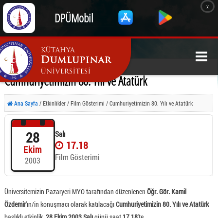
x
DPÜMobil
Cumhuriyetimizin 80. Yılı ve Atatürk
Ana Sayfa
/ Etkinlikler / Film Gösterimi / Cumhuriyetimizin 80. Yılı ve Atatürk
28
Salı
17.18
Ekim
Film Gösterimi
2003
Üniversitemizin Pazaryeri MYO tarafından düzenlenen
Öğr. Gör. Kamil
Özdemir
’ın/in konuşmacı olarak katılacağı
Cumhuriyetimizin 80. Yılı ve Atatürk
başlıklı etkinlik,
28 Ekim 2003 Salı
günü saat
17.18
'te