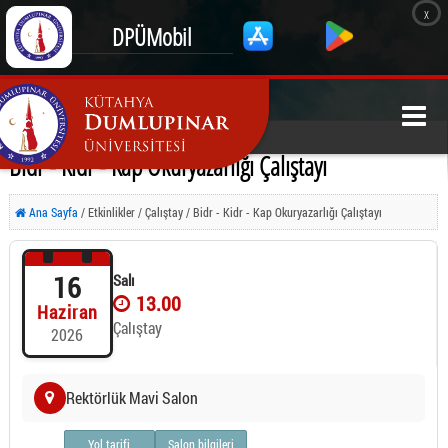
x
DPÜMobil
Bidr - Kidr - Kap Okuryazarlığı Çalıştayı
Ana Sayfa
/ Etkinlikler / Çalıştay / Bidr - Kidr - Kap Okuryazarlığı Çalıştayı
16
Salı
13.00
Haziran
Çalıştay
2026
Rektörlük Mavi Salon
Yol tarifi
Salon bilgileri