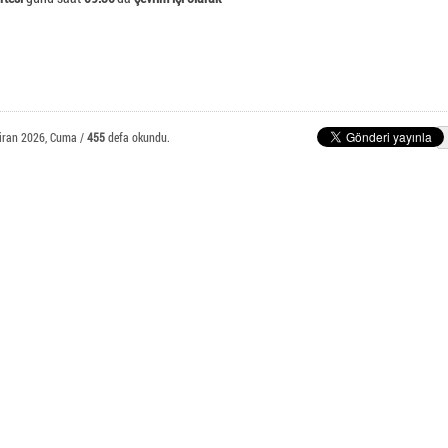
E-Posta Öğrenci İşlemleri
nlı Meslek Yüksekokulu
ran 2026, Cuma /
455
defa okundu.