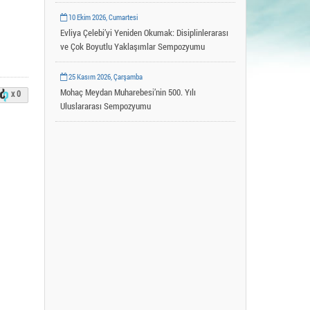
Uygulama ve Araştırma Merkezleri
10 Ekim 2026, Cumartesi
YLSY Burs Programı
Evliya Çelebi’yi Yeniden Okumak: Disiplinlerarası
ve Çok Boyutlu Yaklaşımlar Sempozyumu
25 Kasım 2026, Çarşamba
Mohaç Meydan Muharebesi’nin 500. Yılı
x 0
Uluslararası Sempozyumu