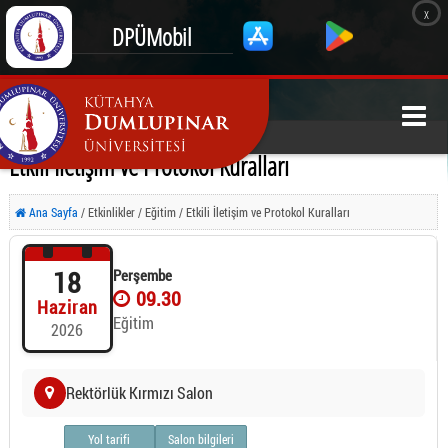
x
DPÜMobil
Etkili İletişim ve Protokol Kuralları
Ana Sayfa
/ Etkinlikler / Eğitim / Etkili İletişim ve Protokol Kuralları
18
Perşembe
09.30
Haziran
Eğitim
2026
Rektörlük Kırmızı Salon
Yol tarifi
Salon bilgileri